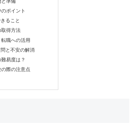
ち物と準備
験中のポイント
できること
状の取得方法
職・転職への活用
る質問と不安の解消
験の難易度は？
受験の際の注意点