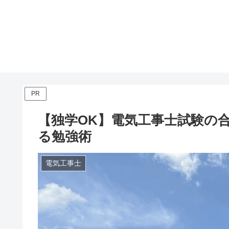
PR
【独学OK】電気工事士試験の
る勉強術
電気工事士